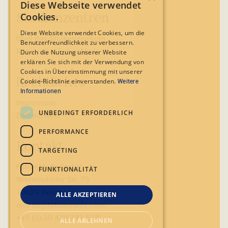
Diese Webseite verwendet
Studienzentren
Cookies.
Diese Website verwendet Cookies, um die
Über das Studienzentrum
Benutzerfreundlichkeit zu verbessern.
Karriere bei FutureMeds
Durch die Nutzung unserer Website
erklären Sie sich mit der Verwendung von
Cookies in Übereinstimmung mit unserer
Rechtliches
Cookie-Richtlinie einverstanden.
Weitere
Informationen
Impressum
UNBEDINGT ERFORDERLICH
Datenschutz
PERFORMANCE
Kontakt
TARGETING
FutureMeds GmbH
FUNKTIONALITÄT
Wilmersdorfer Str. 79
10629 Berlin
ALLE AKZEPTIEREN
info.de@futuremeds.com
+49 (0) 30 439 741 610
ALLE ABLEHNEN